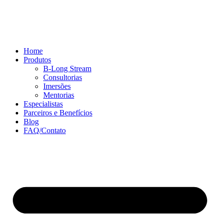
Ir
para
o
conteúdo
Home
Produtos
B-Long Stream
Consultorias
Imersões
Mentorias
Especialistas
Parceiros e Benefícios
Blog
FAQ/Contato