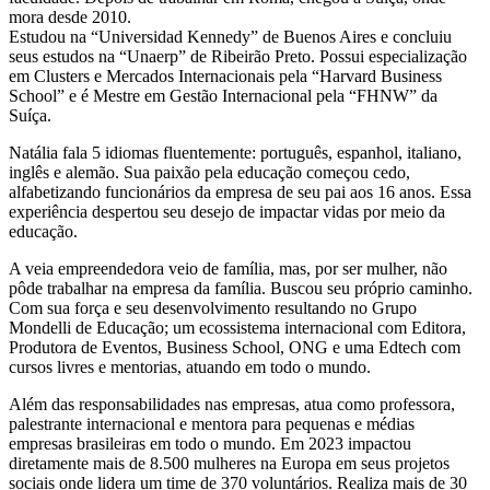
mora desde 2010.
Estudou na “Universidad Kennedy” de Buenos Aires e concluiu
seus estudos na “Unaerp” de Ribeirão Preto. Possui especialização
em Clusters e Mercados Internacionais pela “Harvard Business
School” e é Mestre em Gestão Internacional pela “FHNW” da
Suíça.
Natália fala 5 idiomas fluentemente: português, espanhol, italiano,
inglês e alemão. Sua paixão pela educação começou cedo,
alfabetizando funcionários da empresa de seu pai aos 16 anos. Essa
experiência despertou seu desejo de impactar vidas por meio da
educação.
A veia empreendedora veio de família, mas, por ser mulher, não
pôde trabalhar na empresa da família. Buscou seu próprio caminho.
Com sua força e seu desenvolvimento resultando no Grupo
Mondelli de Educação; um ecossistema internacional com Editora,
Produtora de Eventos, Business School, ONG e uma Edtech com
cursos livres e mentorias, atuando em todo o mundo.
Além das responsabilidades nas empresas, atua como professora,
palestrante internacional e mentora para pequenas e médias
empresas brasileiras em todo o mundo. Em 2023 impactou
diretamente mais de 8.500 mulheres na Europa em seus projetos
sociais onde lidera um time de 370 voluntários. Realiza mais de 30