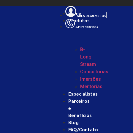
Home
ÁREA DE MEMBROS
Produtos
+41 77 980 1052
B-
Long
Stream
Consultorias
Imersões
Mentorias
Especialistas
Parceiros
e
Benefícios
Blog
FAQ/Contato