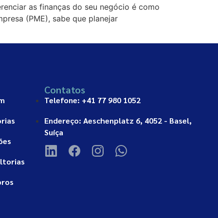
renciar as finanças do seu negócio é como
presa (PME), sabe que planejar
Contatos
am
Telefone: +41 77 980 1052
rias
Endereço: Aeschenplatz 6, 4052 - Basel,
Suíça
ões
ltorias
bros