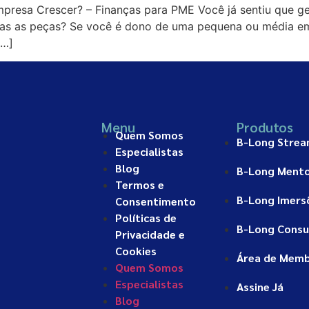
esa Crescer? – Finanças para PME Você já sentiu que ge
as as peças? Se você é dono de uma pequena ou média em
[…]
Menu
Produtos
Quem Somos
B-Long Stre
Especialistas
Blog
B-Long Mento
Termos e
B-Long Imers
Consentimento
Políticas de
B-Long Consu
Privacidade e
Cookies
Área de Mem
Quem Somos
Especialistas
Assine Já
Blog