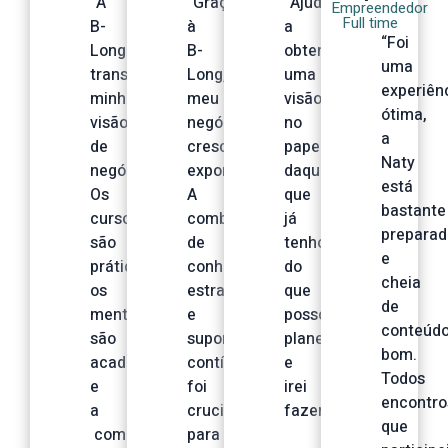
“A
“Graças
“Ajudou
Empreendedor
Full time
B-
à
a
“Foi
Long
B-
obter
uma
transforma
Long,
uma
experiên
minha
meu
visão
ótima,
visão
negócio
no
a
de
cresceu
papel
Naty
negócios.
exponencialmente.
daquilo
está
Os
A
que
bastante
cursos
combinação
já
preparad
são
de
tenho,
e
práticos,
conhecimento
do
cheia
os
estratégico
que
de
mentores
e
posso
conteúd
são
suporte
planejar
bom.
acadêmicos
contínuo
e
Todos
e
foi
irei
encontro
a
crucial
fazer.”
que
comunidade
para