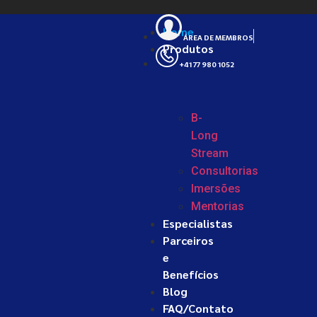
Home
ÁREA DE MEMBROS
Produtos
+41 77 980 1052
B-
Long
Stream
Consultorias
Imersões
Mentorias
Especialistas
Parceiros
e
Benefícios
Blog
FAQ/Contato