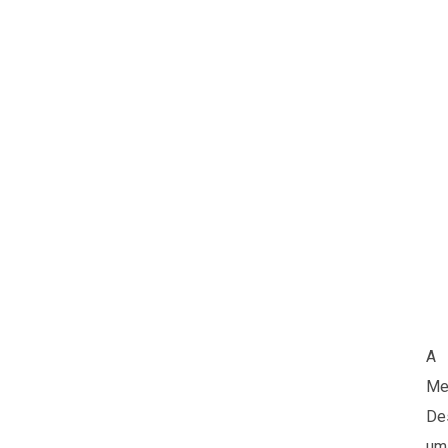
A
Me
De
um