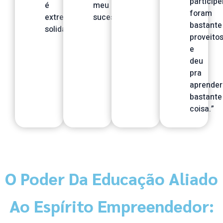
participe
é
meu
foram
extremamente
sucesso.”
bastante
solidária.”
proveito
e
deu
pra
aprender
bastante
coisa.”
O Poder Da Educação Aliado
Ao Espírito Empreendedor: