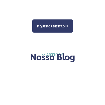
Uma combinação imparável para
transformar o mundo
FIQUE POR DENTRO
Nosso Blog
// ARTIGOS