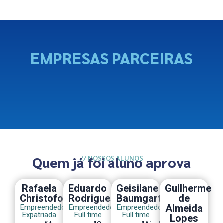
EMPRESAS PARCEIRAS
Quem já foi aluno aprova
// NOSSOS ALUNOS
Rafaela
Eduardo
Geisilane
Guilherme
Christoforo
Rodrigues
Baumgartner
de
Almeida
Empreendedora
Empreendedora
Empreendedor
Expatriada
Full time
Full time
Lopes