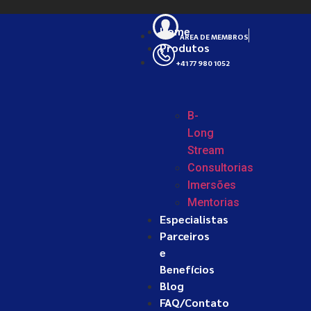
Home
ÁREA DE MEMBROS
Produtos
+41 77 980 1052
B-
Long
Stream
Consultorias
Imersões
Mentorias
Especialistas
Parceiros
e
Benefícios
Blog
FAQ/Contato