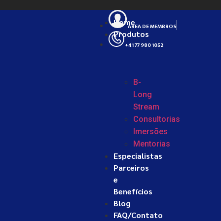
Home
ÁREA DE MEMBROS
Produtos
+41 77 980 1052
B-
Long
Stream
Consultorias
Imersões
Mentorias
Especialistas
Parceiros
e
Benefícios
Blog
FAQ/Contato