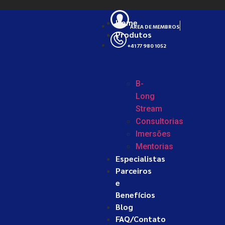
Home
ÁREA DE MEMBROS
Produtos
+41 77 980 1052
B-
Long
Stream
Consultorias
Imersões
Mentorias
Especialistas
Parceiros
e
Benefícios
Blog
FAQ/Contato