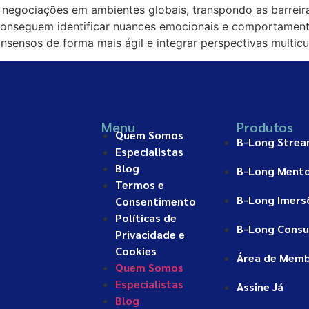
egociações em ambientes globais, transpondo as barreira
e conseguem identificar nuances emocionais e comportament
nsensos de forma mais ágil e integrar perspectivas multicu
Menu
Produtos
Quem Somos
B-Long Stre
Especialistas
Blog
B-Long Mento
Termos e
B-Long Imers
Consentimento
Políticas de
B-Long Consu
Privacidade e
Cookies
Área de Mem
Quem Somos
Especialistas
Assine Já
Blog