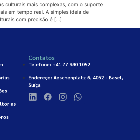
s culturais mais complexas, com o suporte
ais em tempo real. A simples ideia de
lturais com precisão é […]
Contatos
am
Telefone: +41 77 980 1052
rias
Endereço: Aeschenplatz 6, 4052 - Basel,
Suíça
ões
ltorias
bros